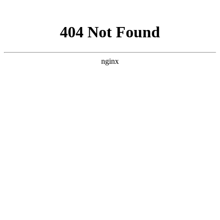
网站地图
企业分站
|
网站地图
|
RSS
|
XML
|
您有
39
条询盘信息！
13101188829
咨询服务热线:
首页
关于宏盾
公司简介
联系我们
产品展示
重庆重型推拉门系列
重庆妖妹极简系列
重庆橱柜门系列
重庆衣柜门系列
重庆淋浴房系列
重庆铝房门系列
重庆平
开门系列
重庆断桥门窗阳光房系列
案例中心
新闻动态
宏盾资讯
行业新闻
常见问题解答
联系我们