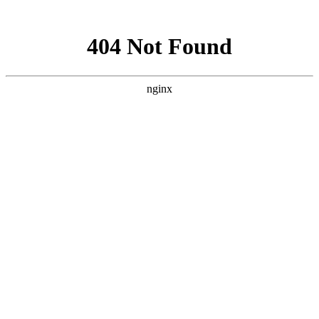
网站地图
企业分站
|
网站地图
|
RSS
|
XML
13101188829
咨询服务热线:
首页
关于宏盾
公司简介
联系我们
产品展示
重型推拉门系列
妖妹极简系列
橱柜门系列
衣柜门系列
淋
浴房系列
铝房门系列
平开门系列
断桥门窗阳光房系列
案例中心
新闻动态
宏盾资讯
行业新闻
常见问题解答
联系我们