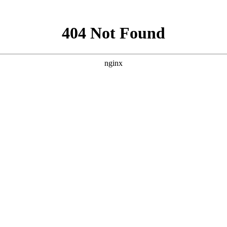
浴房系列
铝房门系列
平开门系列
断桥门窗阳光房系列